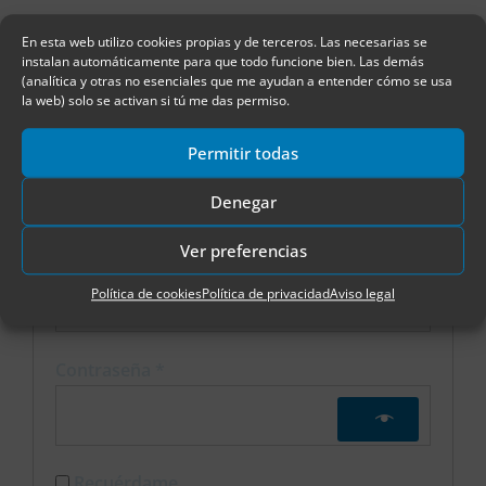
En esta web utilizo cookies propias y de terceros. Las necesarias se
instalan automáticamente para que todo funcione bien. Las demás
(analítica y otras no esenciales que me ayudan a entender cómo se usa
Mi cuenta
la web) solo se activan si tú me das permiso.
Obligatorio
Obligator
Permitir todas
Acceder
Denegar
Ver preferencias
Nombre de usuario o correo electrónico
*
Política de cookies
Política de privacidad
Aviso legal
Contraseña
*
Recuérdame