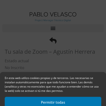
Ir
al
contenido
Tu sala de Zoom – Agustín Herrera
Estado actual
No Inscrito
Inscríbete en este panel para obtener acceso
En esta web utilizo cookies propias y de terceros. Las necesarias se
Precio
instalan automáticamente para que todo funcione bien. Las demás
(analítica y otras no esenciales que me ayudan a entender cómo se usa
Cerrado
la web) solo se activan si tú me das permiso.
Primeros pasos
Permitir todas