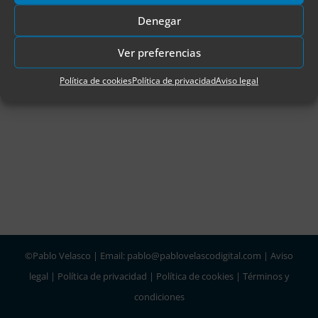
Este panel está cerrado actualmente
Denegar
Ver preferencias
Política de cookies
Política de privacidad
Aviso legal
©Pablo Velasco | Email: pablo@pablovelascodigital.com |
Aviso
legal
|
Política de privacidad
|
Política de cookies
|
Términos y
condiciones