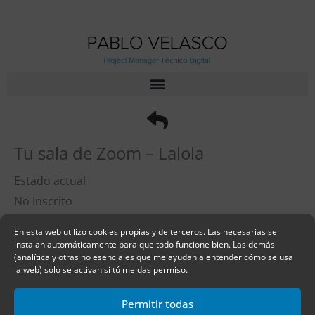
Ir
al
contenido
Tu sala de Zoom – Lalola
Estado actual
No Inscrito
Inscríbete en este panel para obtener acceso
En esta web utilizo cookies propias y de terceros. Las necesarias se
Precio
instalan automáticamente para que todo funcione bien. Las demás
(analítica y otras no esenciales que me ayudan a entender cómo se usa
Cerrado
la web) solo se activan si tú me das permiso.
Primeros pasos
Permitir todas