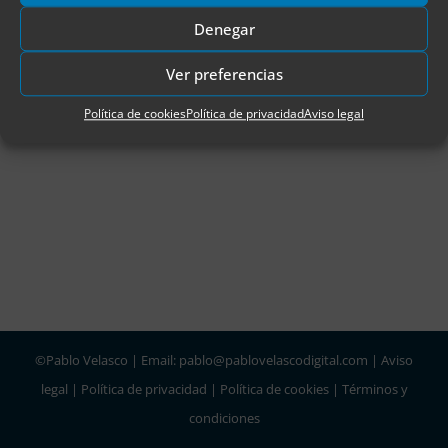
Este panel está cerrado actualmente
Denegar
Ver preferencias
Política de cookies
Política de privacidad
Aviso legal
©Pablo Velasco | Email: pablo@pablovelascodigital.com |
Aviso
legal
|
Política de privacidad
|
Política de cookies
|
Términos y
condiciones